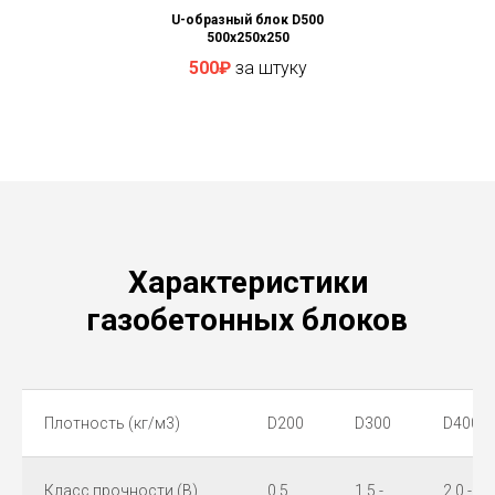
U-образный блок D500
500x250x250
500₽
за штуку
Характеристики
газобетонных блоков
Плотность (кг/м3)
D200
D300
D400
Класс прочности (B)
0,5
1,5 -
2,0 -