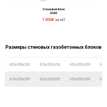
Стеновой блок
D300
7 000₽
за м3
Размеры стеновых газобетонных блоков
625x200x250
625x250x250
625x300x250
625
625x200x200
625x250x200
625x300x200
625