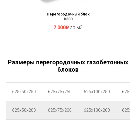
Перегородочный блок
D300
7 000₽
за м3
Размеры перегородочных газобетонных
блоков
625x50x250
625x75x250
625x100x250
625x1
625x50x200
625x75x200
625x100x200
625x1