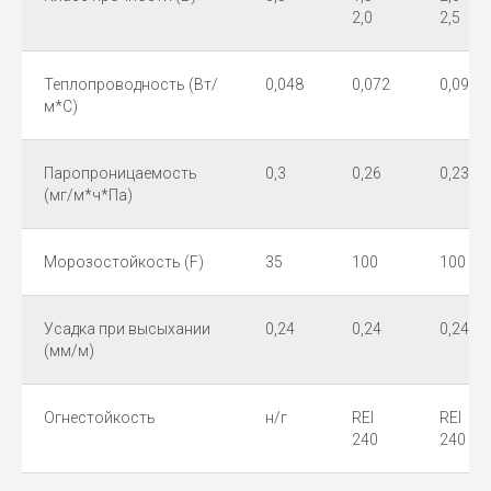
2,0
2,5
Теплопроводность (Вт/
0,048
0,072
0,096
м*С)
Паропроницаемость
0,3
0,26
0,23
(мг/м*ч*Па)
Морозостойкость (F)
35
100
100
Усадка при высыхании
0,24
0,24
0,24
(мм/м)
Огнестойкость
н/г
REI
REI
240
240