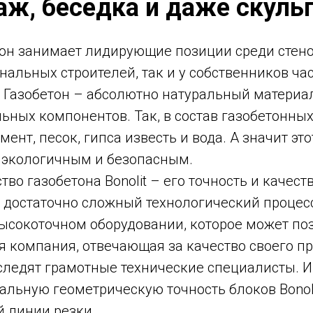
аж, беседка и даже скуль
тон занимает лидирующие позиции среди стен
нальных строителей, так и у собственников ча
. Газобетон – абсолютно натуральный материа
ьных компонентов. Так, в состав газобетонных 
мент, песок, гипса известь и вода. А значит эт
я экологичным и безопасным.
тво газобетона Bonolit – его точность и качест
 достаточно сложный технологический процесс
высокоточном оборудовании, которое может по
 компания, отвечающая за качество своего пр
следят грамотные технические специалисты. 
альную геометрическую точность блоков Bonol
й линии резки.