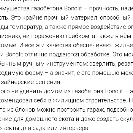
ущества газобетона Bonolit – прочность, над
сть. Это крайне прочный материал, способный
ы температур, а также прямое воздействие ог
иению, ни поражению грибком, а также в нём 
комые. И все эти качества обеспечивают жиль
ки Bonolit отлично поддаются обработке. Это м
бычным ручным инструментом: сверлить, резат
ходимую форму – а значит, с его помощью мож
зайнерские решения.
ого не удивить домом из газобетона Bonolit – 
комендовал себя в жилищном строительстве. Н
то из блоков можно построить гараж, подсобн
ение для домашнего скота и даже создать ску
бъекты для сада или интерьера!