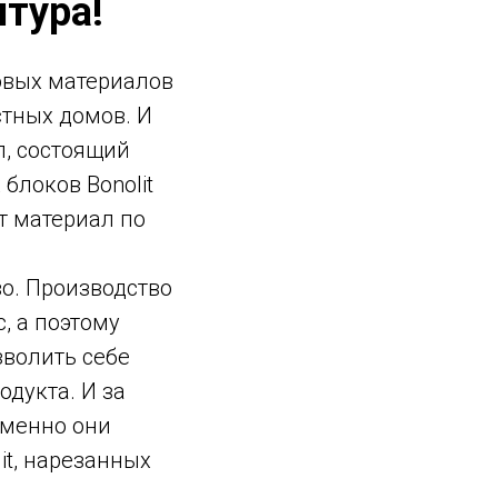
птура!
овых материалов
стных домов. И
л, состоящий
блоков Bonolit
от материал по
во. Производство
, а поэтому
зволить себе
одукта. И за
Именно они
it, нарезанных