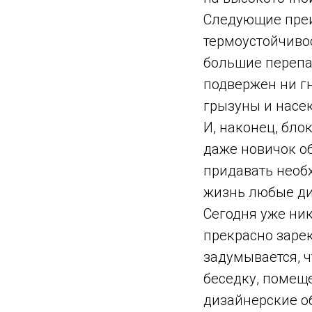
Следующие преим
термоустойчиво
большие перепад
подвержен ни гн
грызуны и насе
И, наконец, бло
даже новичок о
придавать необ
жизнь любые ди
Сегодня уже ник
прекрасно заре
задумывается, ч
беседку, помещ
дизайнерские о