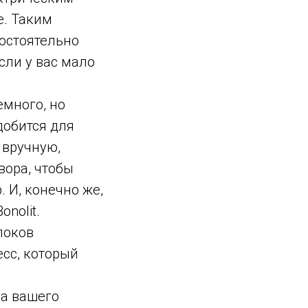
е. Таким
мостоятельно
сли у вас мало
емного, но
добится для
 вручную,
вора, чтобы
. И, конечно же,
nolit.
локов
сс, который
ва вашего