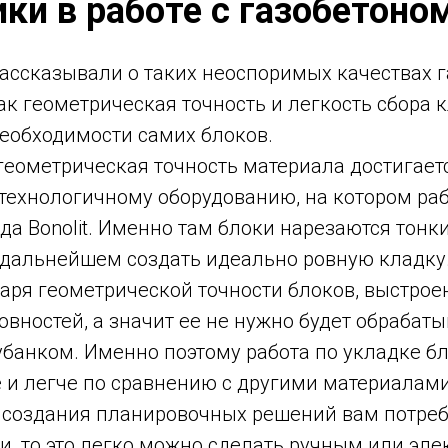
и в работе с газобетоном
рассказывали о таких неоспоримых качествах 
 как геометрическая точность и легкость сбора 
необходимости самих блоков.
геометрическая точность материала достигает
 технологичному оборудованию, на котором ра
да Bonolit. Именно там блоки нарезаются тонк
в дальнейшем создать идеально ровную кладку
аря геометрической точности блоков, выстрое
овностей, а значит ее не нужно будет обрабаты
банком. Именно поэтому работа по укладке б
 и легче по сравнению с другими материалами
я создания планировочных решений вам потреб
и, то это легко можно сделать ручным или эл