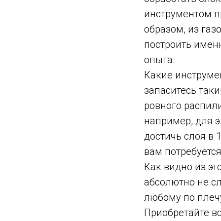
инструментом п
образом, из газ
построить именн
опыта.
Какие инструмен
запаситесь таки
ровного распили
например, для э
достичь слоя в 
вам потребуется
Как видно из эт
абсолютно не с
любому по плеч
Приобретайте в