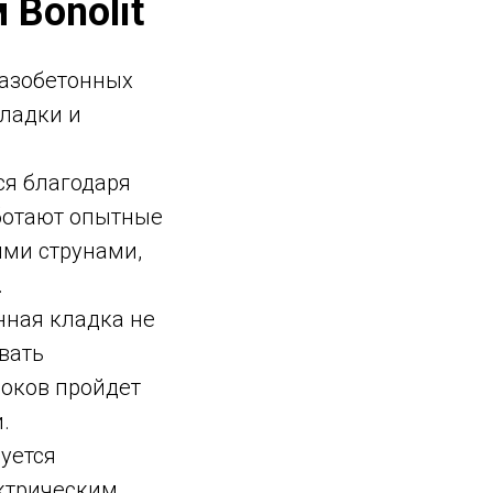
 Bonolit
газобетонных
кладки и
ся благодаря
ботают опытные
ими струнами,
.
нная кладка не
вать
локов пройдет
.
уется
ектрическим