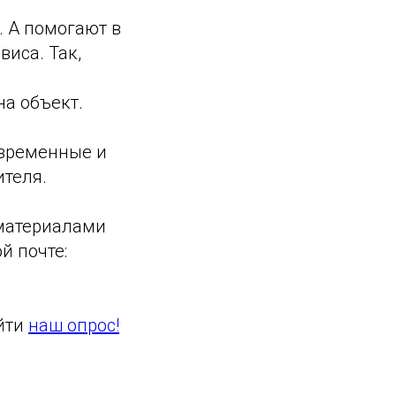
. А помогают в
виса. Так,
на объект.
овременные и
ителя.
 материалами
ой почте:
йти
наш опрос!