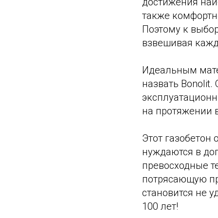
достижения наи
также комфортн
Поэтому к выбор
взвешивая кажд
Идеальным мате
назвать Bonolit
эксплуатационн
на протяжении в
Этот газобетон 
нуждаются в доп
превосходные т
потрясающую пр
становится не у
100 лет!