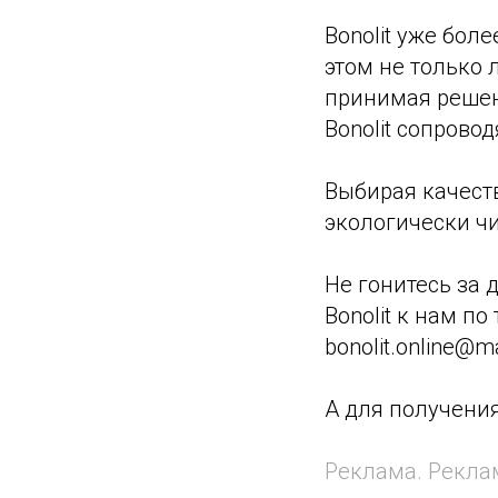
Bonolit уже бол
этом не только 
принимая решен
Bonolit сопрово
Выбирая качеств
экологически чи
Не гонитесь за
Bonolit к нам по
bonolit.online@ma
А для получени
Реклама. Реклам