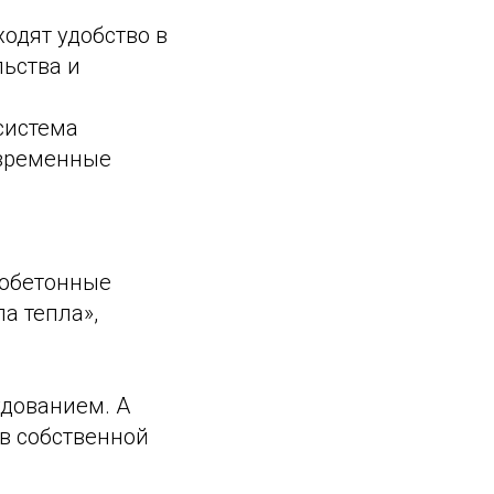
одят удобство в
льства и
система
овременные
зобетонные
ла тепла»,
удованием. А
 в собственной