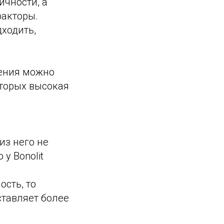
чности, а
факторы.
дходить,
нения можно
которых высокая
из него не
у Bonolit
сть, то
ставляет более